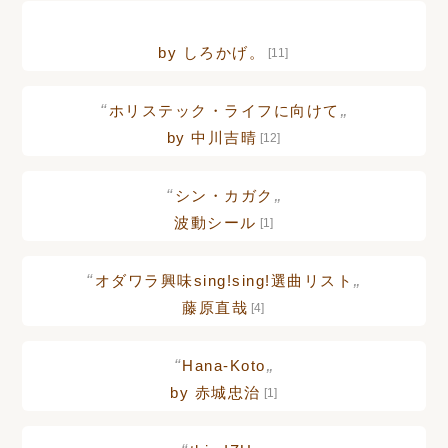
by しろかげ。
[11]
“
„
ホリステック・ライフに向けて
by 中川吉晴
[12]
“
„
シン・カガク
波動シール
[1]
“
„
オダワラ興味sing!sing!選曲リスト
藤原直哉
[4]
“
„
Hana-Koto
by 赤城忠治
[1]