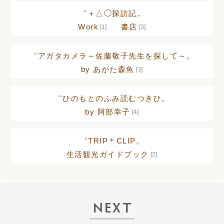
“
„
＋△◯探訪記
Work
書店
[1]
[3]
“
„
アガタカメラ～佐藤敬子先生を探して～
by あがた森魚
[3]
“
„
ひのもとのふみ読むつきひ
by 阿部幸子
[4]
“
„
TRIP＊CLIP
生活観光ガイドブック
[2]
NEXT