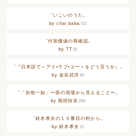
“
„
いこいのうた
by chai baba
[11]
“
„
付加価値の再確認
by TT
[3]
“
„
『日本語で＜アイ•ラブ•ユー＞をどう言うか』
by 金谷武洋
[6]
“
„
「自他一如」〜医の現場から見えること〜
by 岡田恒良
[38]
“
„
鈴木孝夫の１０番目の村から
by 鈴木孝夫
[1]