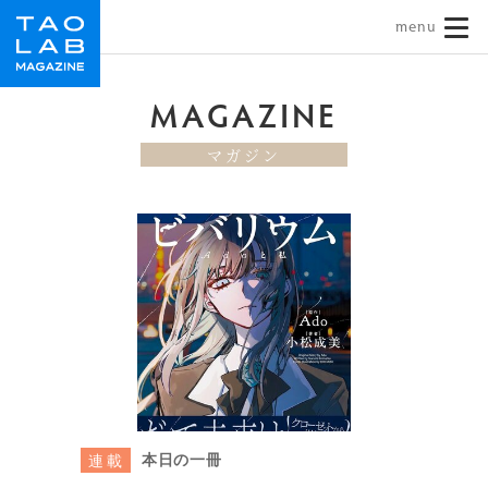
TAO LAB｜タオラボ
MAGAZINE
マガジン
本日の一冊
連載