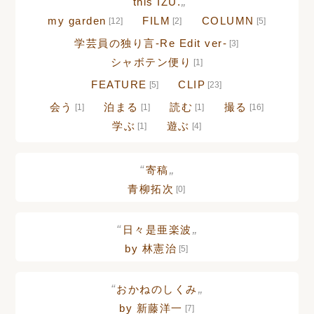
“
„
this IZU.
my garden
FILM
COLUMN
[12]
[2]
[5]
学芸員の独り言-Re Edit ver-
[3]
シャボテン便り
[1]
FEATURE
CLIP
[5]
[23]
会う
泊まる
読む
撮る
[1]
[1]
[1]
[16]
学ぶ
遊ぶ
[1]
[4]
“
„
寄稿
青柳拓次
[0]
“
„
日々是亜楽波
by 林憲治
[5]
“
„
おかねのしくみ
by 新藤洋一
[7]