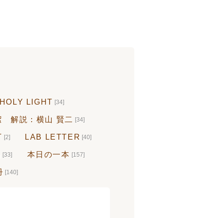
HOLY LIGHT
[34]
 解説：横山 賢二
[34]
T
LAB LETTER
[2]
[40]
品
本日の一本
[33]
[157]
冊
[140]