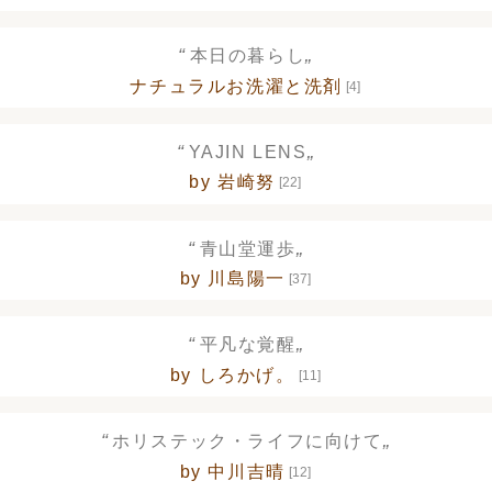
“
„
本日の暮らし
ナチュラルお洗濯と洗剤
[4]
“
„
YAJIN LENS
by 岩崎努
[22]
“
„
青山堂運歩
by 川島陽一
[37]
“
„
平凡な覚醒
by しろかげ。
[11]
“
„
ホリステック・ライフに向けて
by 中川吉晴
[12]