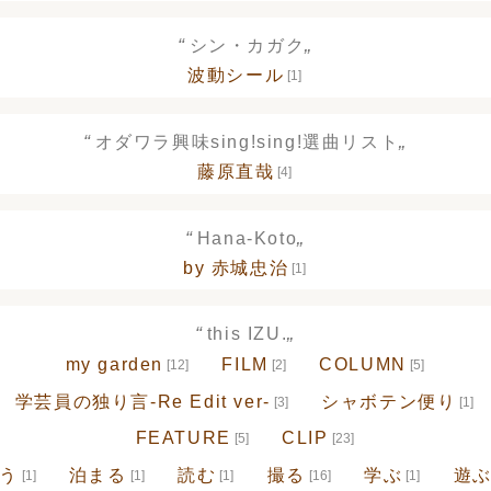
“
„
シン・カガク
波動シール
[1]
“
„
オダワラ興味sing!sing!選曲リスト
藤原直哉
[4]
“
„
Hana-Koto
by 赤城忠治
[1]
“
„
this IZU.
my garden
FILM
COLUMN
[12]
[2]
[5]
学芸員の独り言-Re Edit ver-
シャボテン便り
[3]
[1]
FEATURE
CLIP
[5]
[23]
う
泊まる
読む
撮る
学ぶ
遊
[1]
[1]
[1]
[16]
[1]