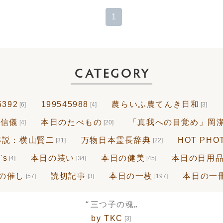
1
CATEGORY
5392
199545988
農らいふ農てんき日和
[6]
[4]
[3]
探信儀
本日のたべもの
「真我への目覚め」岡潔
[4]
[20]
解説：横山賢二
万物日本霊長辞典
HOT PHO
[31]
[22]
's
本日の装い
本日の健美
本日の日用
[4]
[34]
[45]
の催し
読切記事
本日の一枚
本日の一
[57]
[3]
[197]
“
„
三つ子の魂
by TKC
[3]