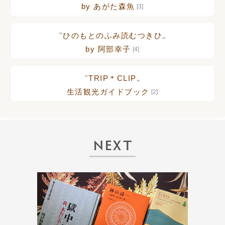
by あがた森魚
[3]
“
„
ひのもとのふみ読むつきひ
by 阿部幸子
[4]
“
„
TRIP＊CLIP
生活観光ガイドブック
[2]
NEXT