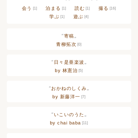
会う
泊まる
読む
撮る
[1]
[1]
[1]
[16]
学ぶ
遊ぶ
[1]
[4]
“
„
寄稿
青柳拓次
[0]
“
„
日々是亜楽波
by 林憲治
[5]
“
„
おかねのしくみ
by 新藤洋一
[7]
“
„
いこいのうた
by chai baba
[11]