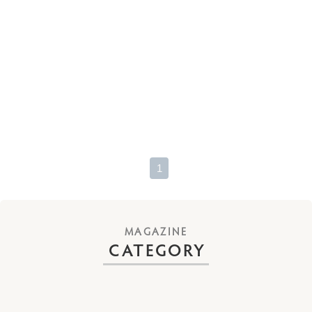
1
CATEGORY
[6]
[4]