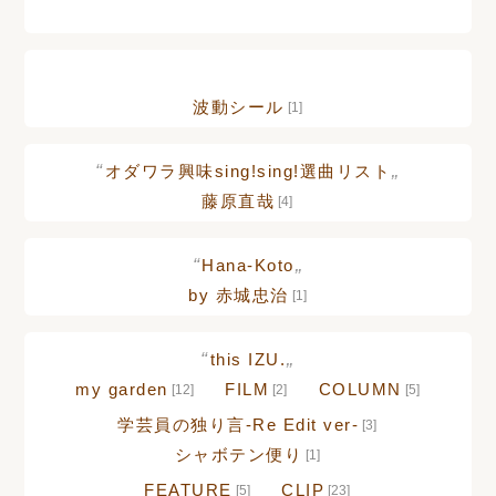
[12]
波動シール
[1]
“
„
オダワラ興味sing!sing!選曲リスト
藤原直哉
[4]
“
„
Hana-Koto
by 赤城忠治
[1]
“
„
this IZU.
my garden
FILM
COLUMN
[12]
[2]
[5]
学芸員の独り言-Re Edit ver-
[3]
シャボテン便り
[1]
FEATURE
CLIP
[5]
[23]