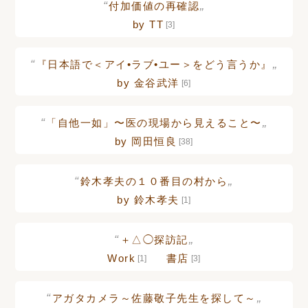
“
„
付加価値の再確認
by TT
[3]
“
„
『日本語で＜アイ•ラブ•ユー＞をどう言うか』
by 金谷武洋
[6]
“
„
「自他一如」〜医の現場から見えること〜
by 岡田恒良
[38]
“
„
鈴木孝夫の１０番目の村から
by 鈴木孝夫
[1]
“
„
＋△◯探訪記
Work
書店
[1]
[3]
“
„
アガタカメラ～佐藤敬子先生を探して～