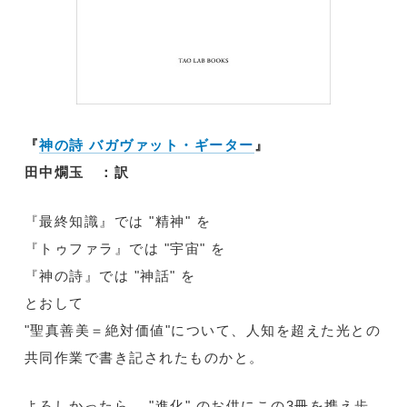
『
神の詩 バガヴァット・ギーター
』
田中燗玉 ：訳
『最終知識』では "精神" を
『トゥファラ』では "宇宙" を
『神の詩』では "神話" を
とおして
"聖真善美＝絶対価値"について、人知を超えた光との
共同作業で書き記されたものかと。
よろしかったら... "進化" のお供にこの3冊を携え歩