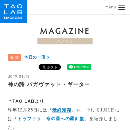
TAO LAB｜タオラボ
MAGAZINE
マガジン
本日の一冊
連載
2019.01.18
神の詩 バガヴァット・ギーター
＊TAO LABより
昨年12月25日には『
最終知識
』を、そして1月1日に
は『
トゥファラ 命の星への羅針盤
』を紹介しまし
た。