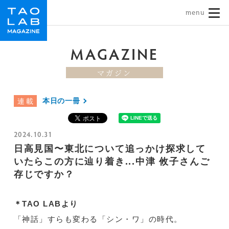
TAO LAB｜タオラボ
MAGAZINE
マガジン
本日の一冊
連載
2024.10.31
日高見国〜東北について追っかけ探求して
いたらこの方に辿り着き...中津 攸子さんご
存じですか？
＊TAO LABより
「神話」すらも変わる「シン・ワ」の時代。