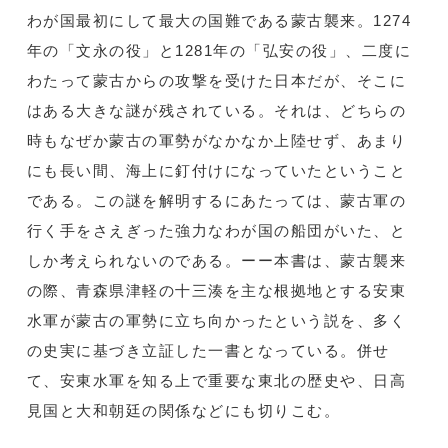
わが国最初にして最大の国難である蒙古襲来。1274
年の「文永の役」と1281年の「弘安の役」、二度に
わたって蒙古からの攻撃を受けた日本だが、そこに
はある大きな謎が残されている。それは、どちらの
時もなぜか蒙古の軍勢がなかなか上陸せず、あまり
にも長い間、海上に釘付けになっていたということ
である。この謎を解明するにあたっては、蒙古軍の
行く手をさえぎった強力なわが国の船団がいた、と
しか考えられないのである。ーー本書は、蒙古襲来
の際、青森県津軽の十三湊を主な根拠地とする安東
水軍が蒙古の軍勢に立ち向かったという説を、多く
の史実に基づき立証した一書となっている。併せ
て、安東水軍を知る上で重要な東北の歴史や、日高
見国と大和朝廷の関係などにも切りこむ。