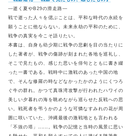
―逝く夏やB29の滑走路―
戦で逝った人々を偲ぶことは、平和な時代の永続を
願うことに他ならない。未来永劫の平和のために、
戦争の真実を今こそ語りたい。
本書は、自身も幼少期に戦争の悲劇を目の当たりに
した著者が、戦争の傷跡が刻まれた各地を巡礼し、
そこで見たもの、感じた思いを俳句とともに書き綴
った一書である。戦時中に激戦のあった中国の地
で、そんな修羅の時などなかったかのようにくつろ
ぐ牛の群れ。かつて真珠湾攻撃が行われたハワイの
美しい夕暮れの海を眺めながら巡らせた反戦への思
い。戦死者を弔うかのような可憐なすみれの花が周
囲に咲いていた、沖縄最後の激戦地とも言われる
「不抜の塔」......。戦争の記憶と当時の風景に思い
を馳せた、平和を願うすべての人に捧げる随筆集。