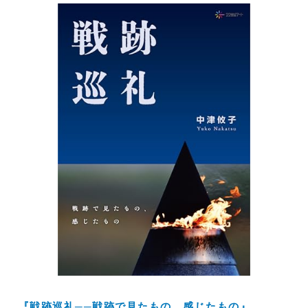
『戦跡巡礼──戦跡で見たもの、感じたもの』