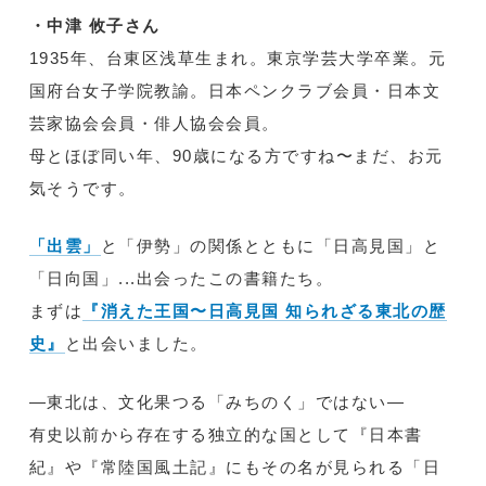
・中津 攸子さん
1935年、台東区浅草生まれ。東京学芸大学卒業。元
国府台女子学院教諭。日本ペンクラブ会員・日本文
芸家協会会員・俳人協会会員。
母とほぼ同い年、90歳になる方ですね〜まだ、お元
気そうです。
「出雲」
と「伊勢」の関係とともに「日高見国」と
「日向国」...出会ったこの書籍たち。
まずは
『消えた王国〜日高見国 知られざる東北の歴
史』
と出会いました。
―東北は、文化果つる「みちのく」ではない―
有史以前から存在する独立的な国として『日本書
紀』や『常陸国風土記』にもその名が見られる「日