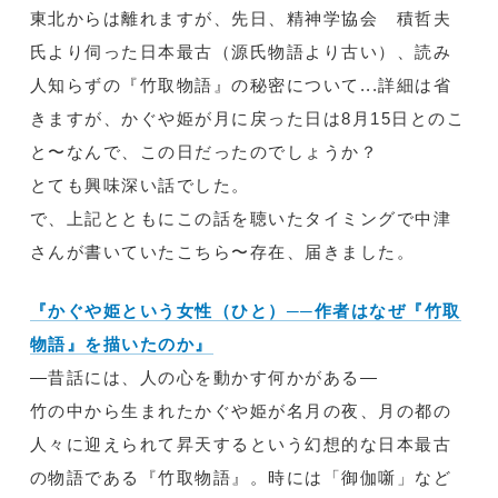
東北からは離れますが、先日、精神学協会 積哲夫
氏より伺った日本最古（源氏物語より古い）、読み
人知らずの『竹取物語』の秘密について...詳細は省
きますが、かぐや姫が月に戻った日は8月15日とのこ
と〜なんで、この日だったのでしょうか？
とても興味深い話でした。
で、上記とともにこの話を聴いたタイミングで中津
さんが書いていたこちら〜存在、届きました。
『かぐや姫という女性（ひと）──作者はなぜ『竹取
物語』を描いたのか』
―昔話には、人の心を動かす何かがある―
竹の中から生まれたかぐや姫が名月の夜、月の都の
人々に迎えられて昇天するという幻想的な日本最古
の物語である『竹取物語』。時には「御伽噺」など