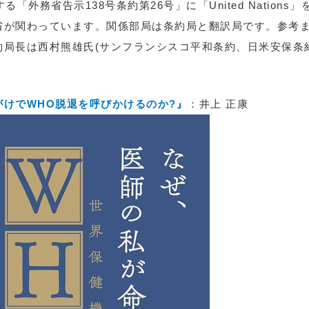
る「外務省告示138号条約第26号」に「United Nation
省が関わっています。関係部局は条約局と翻訳局です。参考
約局長は西村熊雄氏(サンフランシスコ平和条約、日米安保条
けでWHO脱退を呼びかけるのか?』
：井上 正康