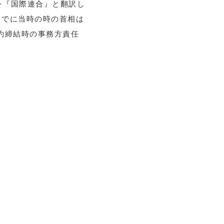
s」を『国際連合』と翻訳し
までに当時の時の首相は
約締結時の事務方責任