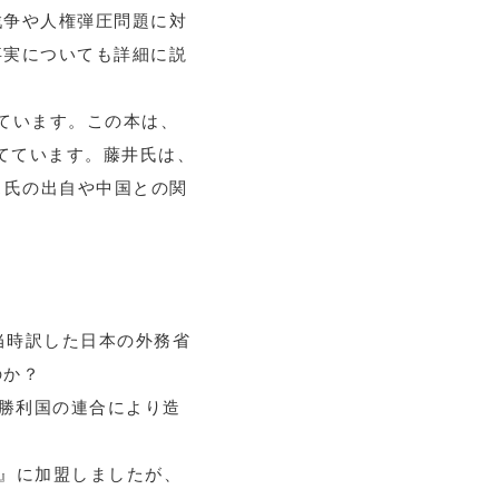
戦争や人権弾圧問題に対
事実についても詳細に説
ています。この本は、
当てています。藤井氏は、
ス氏の出自や中国との関
』と当時訳した日本の外務省
のか？
争の勝利国の連合により造
合国』に加盟しましたが、