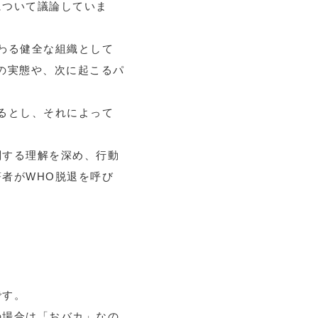
について議論していま
わる健全な組織として
の実態や、次に起こるパ
るとし、それによって
関する理解を深め、行動
者がWHO脱退を呼び
です。
の場合は「おバカ」なの