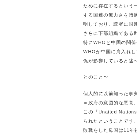
ために存在するという
する国連の無力さを指
明しており、読者に国
さらに下部組織である
特にWHOと中国の関係
WHOが中国に肩入れ
係が影響していると述
とのこと〜
個人的に以前知った事実は
＝政府の意図的な悪意
この『Unaited N
られたということです
敗戦をした母国は11年後