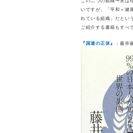
この二つの組織〜実は
いですが、「平和＝健
れている組織」だとい
ご紹介する書籍もすべ
『
国連の正体
』
：藤井