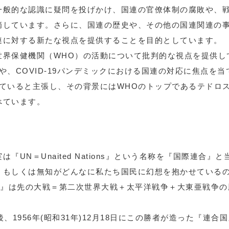
一般的な認識に疑問を投げかけ、国連の官僚体制の腐敗や、
摘しています。さらに、国連の歴史や、その他の国連関連の
連に対する新たな視点を提供することを目的としています。
世界保健機関（WHO）の活動について批判的な視点を提供し
や、COVID-19パンデミックにおける国連の対応に焦点を
していると主張し、その背景にはWHOのトップであるテドロ
べています。
『UN＝Unaited Nations』という名称を『国際連合
、もしくは無知がどんなに私たち国民に幻想を抱かせている
ations』は先の大戦＝第二次世界大戦＋太平洋戦争＋大東亜戦
。
、1956年(昭和31年)12月18日にこの勝者が造った『連