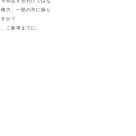
０％否定するわけではな
と権力、一部の方に操ら
ますか？
え、ご参考までに。