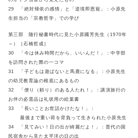
29 「絶対帰依の感情」と「逆境即恩寵」：小原先
生担当の「宗教哲学」での学び
第三部 随行秘書時代に見た小原國芳先生（1970年
～）［石橋哲成］
30 「今は休み時間だから、いいんだ！」：中学部
を訪問された際の一コマ
31 「子どもは遊ばないと馬鹿になる」：小原先生
の幼児教育論の根底にあるもの
32 「便り（頼り）のある人たれ！」：講演旅行の
お伴の必需品は礼状用の絵葉書
33 「長いことお世話かけたな！」：
最後まで重い荷を背負って生きられた小原先生
34 「見てみい！日の出が綺麗だよ！」：普代の国
民宿舎から見た太平洋の日の出