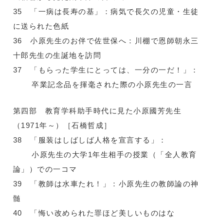
35 「一病は長寿の基」：病気で長欠の児童・生徒
に送られた色紙
36 小原先生のお伴で佐世保へ：川棚で恩師朝永三
十郎先生の生誕地を訪問
37 「もらった学生にとっては、一分の一だ！」：
卒業記念品を揮毫された際の小原先生の一言
第四部 教育学科助手時代に見た小原國芳先生
（1971年～）［石橋哲成］
38 「服装はしばしば人格を宣言する」：
小原先生の大学1年生相手の授業（「全人教育
論」）での一コマ
39 「教師は水車たれ！」：小原先生の教師論の神
髄
40 「悔い改められた罪ほど美しいものはな