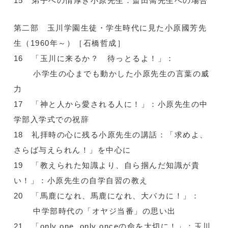
15 弟子への情厚き小原先生：斎田喬先生への場合
第二部 玉川学園生徒・学生時代に見た小原國芳先
生（1960年～）［石橋哲成］
16 「玉川に来るか？ 待っとるよ！」：
小学生の心までも動かした小原先生の言葉の威
力
17 「神と人から愛される人に！」：小原先生の中
学部入学式での祝辞
18 礼拝時の心に残る小原先生の講話：「求めよ、
さらば与えられん！」を中心に
19 「教えられた知識より、自ら掴んだ知識が貴
い！」：小原先生の自学自習の教え
20 「馬鹿になれ、馬鹿になれ、大バカに！」：
中学部時代の「オヤジ当番」の思い出
21 「only one, only onceの命を大切に！」：玉川