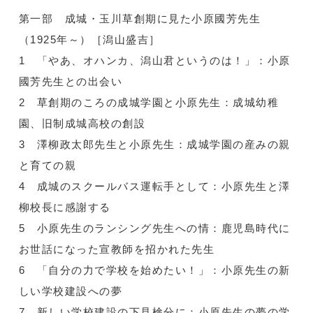
第一部 成城・玉川草創期に見た小原國芳先生
（1925年～）［潟山盛吉］
1 「やあ、オハンカ、潟山君というのは！」：小原
國芳先生との出会い
2 草創期のころの成城学園と小原先生：成城幼稚
園、旧制成城高校の創設
3 澤柳政太郎先生と小原先生：成城学園の産みの親
と育ての親
4 成城のスクールバス運転手として：小原先生と澤
柳校長に感謝する
5 小原先生のランシング先生への情：鹿児島時代に
お世話になった宣教師を招かれた先生
6 「自分の力で学校を始めたい！」：小原先生の新
しい学校建設への夢
7 新しい学校建設の下見検分に：小原先生の夢の学