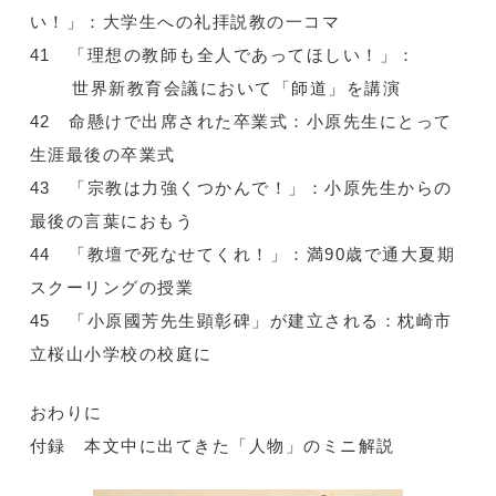
い！」：大学生への礼拝説教の一コマ
41 「理想の教師も全人であってほしい！」：
世界新教育会議において「師道」を講演
42 命懸けで出席された卒業式：小原先生にとって
生涯最後の卒業式
43 「宗教は力強くつかんで！」：小原先生からの
最後の言葉におもう
44 「教壇で死なせてくれ！」：満90歳で通大夏期
スクーリングの授業
45 「小原國芳先生顕彰碑」が建立される：枕崎市
立桜山小学校の校庭に
おわりに
付録 本文中に出てきた「人物」のミニ解説