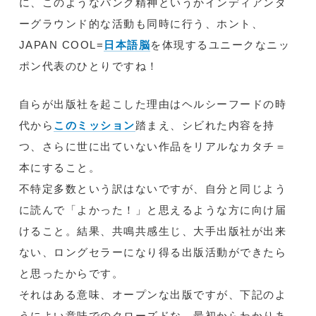
に、このようなパンク精神というかインディアンダ
ーグラウンド的な活動も同時に行う、ホント、
JAPAN COOL=
日本語脳
を体現するユニークなニッ
ポン代表のひとりですね！
自らが出版社を起こした理由はヘルシーフードの時
代から
このミッション
踏まえ、シビれた内容を持
つ、さらに世に出ていない作品をリアルなカタチ＝
本にすること。
不特定多数という訳はないですが、自分と同じよう
に読んで「よかった！」と思えるような方に向け届
けること。結果、共鳴共感生じ、大手出版社が出来
ない、ロングセラーになり得る出版活動ができたら
と思ったからです。
それはある意味、オープンな出版ですが、下記のよ
うによい意味でのクローズドな、最初からわかりあ