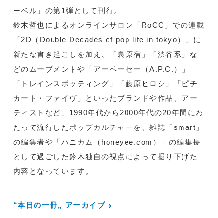
ーベル」の第1弾として刊行。
鈴木哲也によるオンラインサロン「RoCC」での連載
「2D（Double Decades of pop life in tokyo）」に
新たな書き起こしを加え、「裏原宿」「渋谷系」な
どのムーブメントや「アーペーセー（A.P.C.）」
「トレインスポッティング」「藤原ヒロシ」「ピチ
カート・ファイヴ」といったブランドや作品、アー
ティストなど、1990年代から2000年代の20年間にわ
たって流行したポップカルチャーを、雑誌「smart」
の編集者や「ハニカム（honeyee.com）」の編集長
として過ごした鈴木独自の視点によって掘り下げた
内容となっています。
“本日の一冊„ アーカイブ