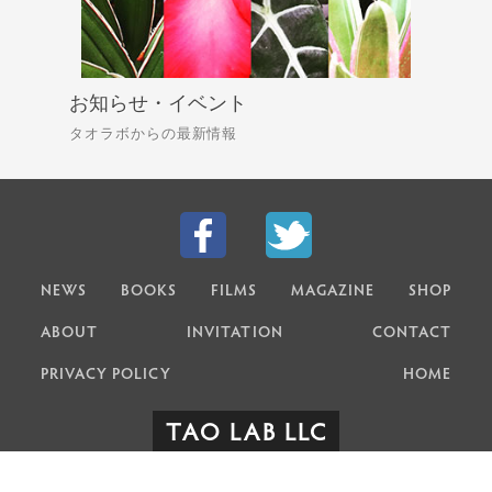
お知らせ・イベント
タオラボからの最新情報
NEWS
BOOKS
FILMS
MAGAZINE
SHOP
ABOUT
INVITATION
CONTACT
PRIVACY POLICY
HOME
TAO LAB LLC
Ⓒ TAO LAB LLC All Right Reserved.