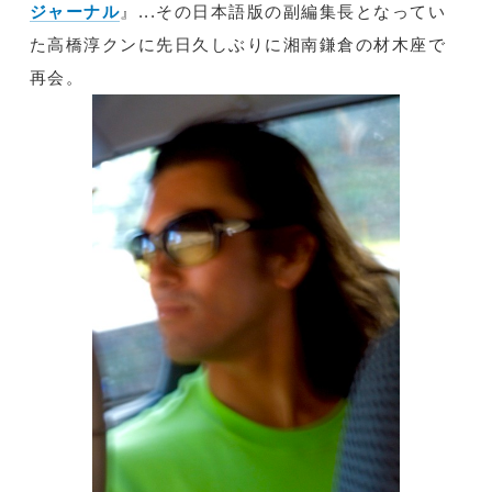
ジャーナル
』...その日本語版の副編集長となってい
た高橋淳クンに先日久しぶりに湘南鎌倉の材木座で
再会。