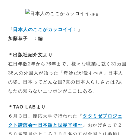
『
日本人のここがカッコイイ！
』
加藤恭子 ：編
＊出版社紹介文より
在日年数2年から76年まで、様々な職業に就く31カ国
36人の外国人が語った「奇妙だが愛すべき」日本人
の姿。日本ってどんな国?真の日本人らしさとは?あ
なたの知らないニッポンがここにある。
＊TAO LABより
６月３日、慶応大学で行われた『
タタミゼプロジェ
クト講演会〜日本語と世界平和〜
』おかげさまで２
５０名定員のところ３００名の方が全国より参加し