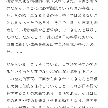
概念や文化を積極的に取り入れてきた。言葉が違う
のだから、そこには必ず翻訳という行為が存在し
た。その際、単なる言葉の移し替えでは済まないこ
とも多々あったであろう。そこで、新しい言葉を創
造して、概念知識や思想哲学まで、きちんと吸収し
たのだ。だからこそ、例えば今日の科学において、
自由に新しい成果を生み出す言語環境が整ったの
だ。......
だからいま、こう考えている。日本語で科学ができ
るという当たり前でない現実に深く感謝すること、
この歴史的事実に正面から向き合ってきちんと評価
し大切に伝統を保持していくこと、それが日本語で
科学することの意義であり、責務である。それは日
本の科学や技術を発展させる原動力となり、世界中
の人々が望んでいることにつながっていくはずだ、